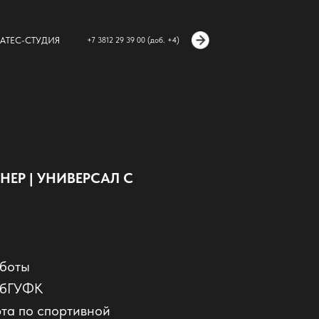
АТЕС-СТУДИЯ
+7 3812 29 39 00 (доб. +4)
ЕР | УНИВЕРСАЛ С
аботы
ибГУФК
та по спортивной