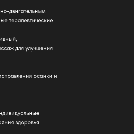
рно-двигательным
ые терапевтические
тивный,
ссаж для улучшения
исправления осанки и
индивидуальные
ояния здоровья